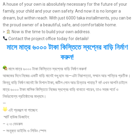
A house of your own is absolutely necessary for the future of your
family, your child and your own safety. And now it is no longer a
dream, but within reach. With just 6000 taka installments, you can be
the proud owner of a beautiful, safe, and comfortable home.
>
Now is the time to build your own address.
Contact the project office today for details!
মাসে মাত্র ৬০০০ টাকা কিস্তিতে স্বপ্নের বাড়ি নির্মাণ
করুন!
মাসে মাত্র ৬০০০ টাকা কিস্তিতে স্বপ্নের বাড়ি নির্মাণ করুন!
আজকের দিনে নিজের একটি বাড়ি মানেই শুধু ছাদ নয়—এটা নিরাপত্তা, সম্মান আর শান্তির প্রতীক।
কিন্তু বাড়ি নির্মাণ মানেই কি বিশাল টাকা, জটিল লোন আর চিন্তার পাহাড়? না! এখন আপনি চাইলে
মাত্র ৬০০০ টাকা মাসিক কিস্তিতে নিজের স্বপ্নের বাড়ি বানাতে পারেন, তাও সহজ শর্তে ও
নির্ভরযোগ্য প্রতিষ্ঠানের মাধ্যমে।
—
এই প্রকল্পে যা পাচ্ছেন:
স্মার্ট হাউজ ডিজাইন:
– ২-৩ বেডরুম
– সংযুক্ত ডাইনিং ও লিভিং স্পেস