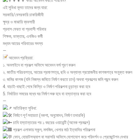
কারা আবেদন করতে পারবেন?
এই সুবিধা মূলত তাদের জন্য যারা:
সরকারি/বেসরকারি চাকরিজীবী
ক্ষুদ্র ও মাঝারি ব্যবসায়ী
প্রবাস ফেরত বা প্রবাসী পরিবার
শিক্ষক, ডাক্তার, এনজিও কর্মী
মধ্যম আয়ের পরিবারের সদস্য
—
আবেদন প্রক্রিয়া:
১. অনলাইনে বা প্রকল্প অফিসে আবেদন ফর্ম পূরণ করুন
২. জাতীয় পরিচয়পত্র, আয়ের প্রমাণপত্র, ছবি ও অন্যান্য প্রয়োজনীয় কাগজপত্র সংযুক্ত করুন
৩. জমির কাগজ (যদি নিজস্ব জমিতে নির্মাণ করতে চান) অথবা প্রকল্পের জমি পছন্দ করুন
4. যাচাই-বাছাই শেষে কিস্তি ও নির্মাণ পরিকল্পনা চূড়ান্ত করা হবে
5. নির্ধারিত সময়ের মধ্যে ঘর নির্মাণ শুরু হবে বা হস্তান্তর করা হবে
—
অতিরিক্ত সুবিধা:
নির্মাণে পূর্ণ সহায়তা (নকশা, অনুমোদন, নির্মাণ তদারকি)
চাবি হস্তান্তরের পর ১ বছরের ওয়ারেন্টি (অনেক প্রকল্পে)
প্রকল্প এলাকায় স্কুল, মসজিদ, খেলার মাঠ ইত্যাদির পরিকল্পনা
ফোন, হোয়াটসঅ্যাপ বা সরাসরি অফিসে যোগাযোগ করে পরিদর্শন ও প্রেজেন্টেশন দেখার