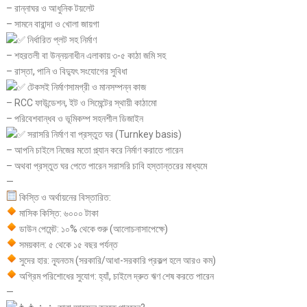
– রান্নাঘর ও আধুনিক টয়লেট
– সামনে বারান্দা ও খোলা জায়গা
নির্ধারিত প্লট সহ নির্মাণ
– শহরতলী বা উন্নয়নাধীন এলাকায় ৩-৫ কাঠা জমি সহ
– রাস্তা, পানি ও বিদ্যুৎ সংযোগের সুবিধা
টেকসই নির্মাণসামগ্রী ও মানসম্পন্ন কাজ
– RCC ফাউন্ডেশন, ইট ও সিমেন্টের স্থায়ী কাঠামো
– পরিবেশবান্ধব ও ভূমিকম্প সহনশীল ডিজাইন
সরাসরি নির্মাণ বা প্রস্তুত ঘর (Turnkey basis)
– আপনি চাইলে নিজের মতো প্ল্যান করে নির্মাণ করাতে পারেন
– অথবা প্রস্তুত ঘর পেতে পারেন সরাসরি চাবি হস্তান্তরের মাধ্যমে
—
কিস্তি ও অর্থায়নের বিস্তারিত:
মাসিক কিস্তি: ৬০০০ টাকা
ডাউন পেমেন্ট: ১০% থেকে শুরু (আলোচনাসাপেক্ষে)
সময়কাল: ৫ থেকে ১৫ বছর পর্যন্ত
সুদের হার: ন্যূনতম (সরকারি/আধা-সরকারি প্রকল্প হলে আরও কম)
অগ্রিম পরিশোধের সুযোগ: হ্যাঁ, চাইলে দ্রুত ঋণ শেষ করতে পারেন
—