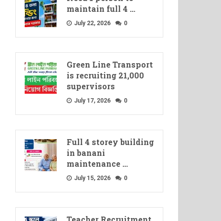
maintain full 4 …
July 22, 2026
0
Green Line Transport
is recruiting 21,000
supervisors
July 17, 2026
0
Full 4 storey building
in banani
maintenance …
July 15, 2026
0
Teacher Recruitment