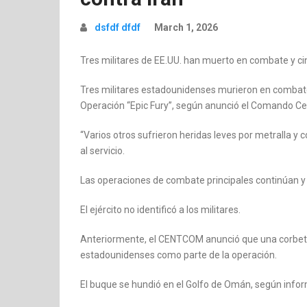
dsfdf dfdf
March 1, 2026
Tres militares de EE.UU. han muerto en combate y ci
Tres militares estadounidenses murieron en combate
Operación “Epic Fury”, según anunció el Comando Cen
“Varios otros sufrieron heridas leves por metralla y
al servicio.
Las operaciones de combate principales continúan y
El ejército no identificó a los militares.
Anteriormente, el CENTCOM anunció que una corbeta
estadounidenses como parte de la operación.
El buque se hundió en el Golfo de Omán, según inform