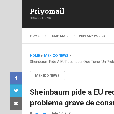
Priyomail
mexico news
HOME
TEMP MAIL
PRIVACY POLICY
HOME
MEXICO NEWS
Sheinbaum Pide A EU Reconocer Que Tiene ‘un Pro
MEXICO NEWS
Sheinbaum pide a EU re
problema grave de cons
admin
July 17, 2025