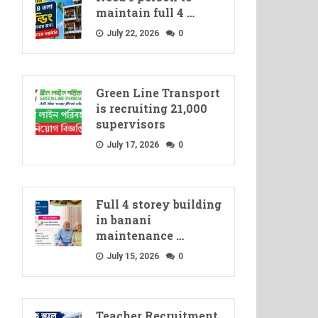
maintain full 4 …
July 22, 2026
0
Green Line Transport
is recruiting 21,000
supervisors
July 17, 2026
0
Full 4 storey building
in banani
maintenance …
July 15, 2026
0
Teacher Recruitment