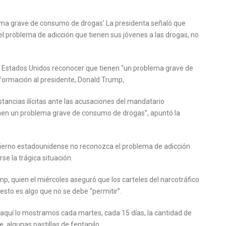
ema grave de consumo de drogas’ La presidenta señaló que
 problema de adicción que tienen sus jóvenes a las drogas, no
a Estados Unidos reconocer que tienen “un problema grave de
nformación al presidente, Donald Trump,
ustancias ilícitas ante las acusaciones del mandatario
enen un problema grave de consumo de drogas”, apuntó la
bierno estadounidense no reconozca el problema de adicción
se la trágica situación.
p, quien el miércoles aseguró que los carteles del narcotráfico
esto es algo que no se debe “permitir”.
 aquí lo mostramos cada martes, cada 15 días, la cantidad de
, algunas pastillas de fentanilo,