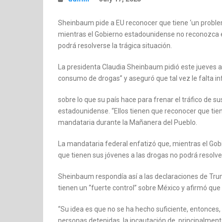
Sheinbaum pide a EU reconocer que tiene ‘un probl
mientras el Gobierno estadounidense no reconozca el
podrá resolverse la trágica situación.
La presidenta Claudia Sheinbaum pidió este jueves 
consumo de drogas” y aseguró que tal vez le falta i
sobre lo que su país hace para frenar el tráfico de s
estadounidense. “Ellos tienen que reconocer que ti
mandataria durante la Mañanera del Pueblo.
La mandataria federal enfatizó que, mientras el Go
que tienen sus jóvenes a las drogas no podrá resolver
Sheinbaum respondía así a las declaraciones de Trum
tienen un “fuerte control” sobre México y afirmó que 
“Su idea es que no se ha hecho suficiente, entonces,
personas detenidas, la incautación de, principalmente