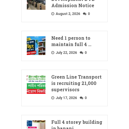
Admission Notice
August 2, 2026
0
Need 1 person to
maintain full 4 …
July 22, 2026
0
Green Line Transport
is recruiting 21,000
supervisors
July 17, 2026
0
Full 4 storey building
in banani