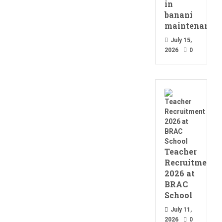
in
banani
maintenance 
July 15,
2026
0
Teacher
Recruitment
2026 at
BRAC
School
July 11,
2026
0