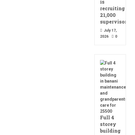
is
recruiting
21,000
supervisors
July 17,
2026
0
Full 4
storey
building