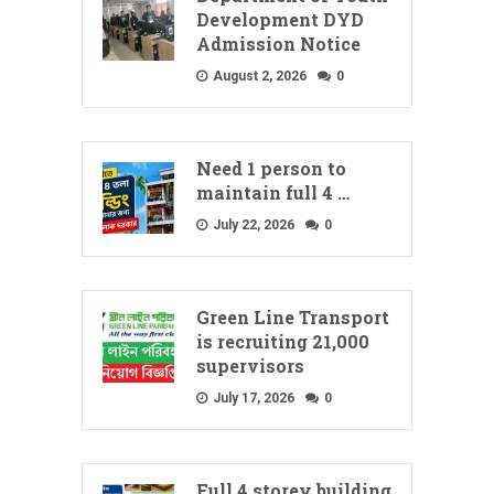
Development DYD
Admission Notice
August 2, 2026
0
Need 1 person to
maintain full 4 …
July 22, 2026
0
Green Line Transport
is recruiting 21,000
supervisors
July 17, 2026
0
Full 4 storey building