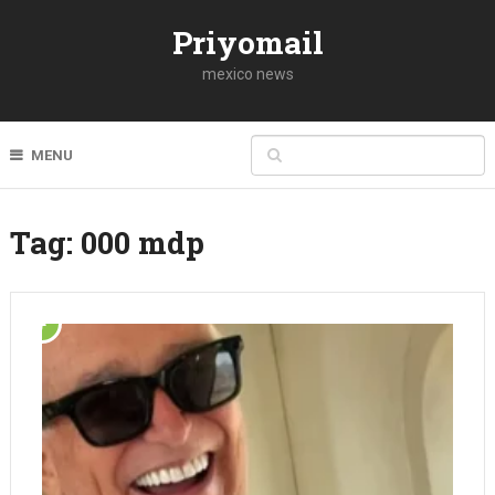
Priyomail
mexico news
MENU
Tag:
000 mdp